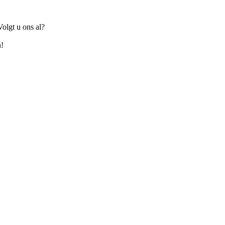
olgt u ons al?
n!