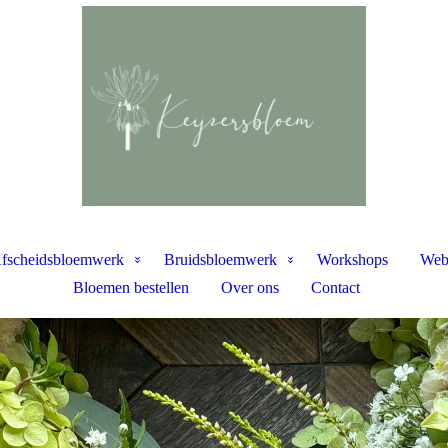
fscheidsbloemwerk
Bruidsbloemwerk
Workshops
Web
Bloemen bestellen
Over ons
Contact