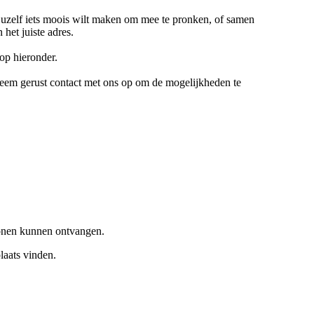
or uzelf iets moois wilt maken om mee te pronken, of samen
 het juiste adres.
nop hieronder.
. Neem gerust contact met ons op om de mogelijkheden te
k iets lekkers
sonen kunnen ontvangen.
plaats vinden.