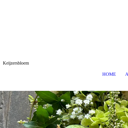
Keijzersbloem
HOME
A