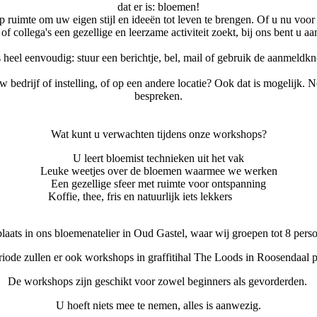
dat er is: bloemen!
lop ruimte om uw eigen stijl en ideeën tot leven te brengen. Of u nu vo
f collega's een gezellige en leerzame activiteit zoekt, bij ons bent u aan
heel eenvoudig: stuur een berichtje, bel, mail of gebruik de aanmeldk
w bedrijf of instelling, of op een andere locatie? Ook dat is mogelijk
bespreken.
Wat kunt u verwachten tijdens onze workshops?
U leert bloemist technieken uit het vak
Leuke weetjes over de bloemen waarmee we werken
Een gezellige sfeer met ruimte voor ontspanning
 fris en natuurlij
aats in ons bloemenatelier in Oud Gastel, waar wij groepen tot 8 per
riode zullen er ook workshops in graffitihal The Loods in Roosendaal 
De workshops zijn geschikt voor zowel beginners als gevorderden.
U hoeft niets mee te nemen, alles is aanwezig.